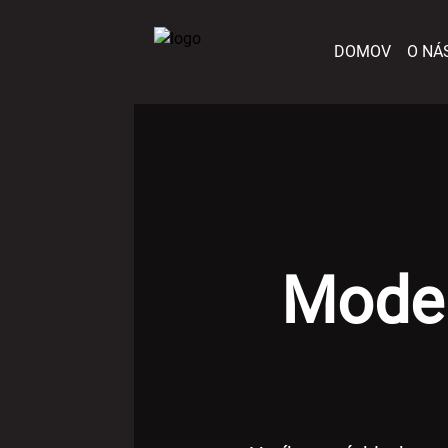
DOMOV
O NÁ
Moder