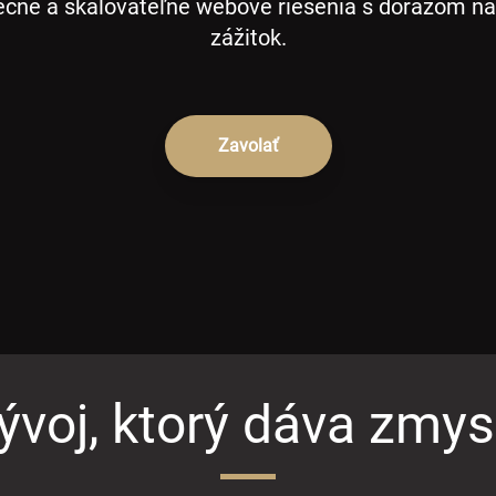
ečné a škálovateľné webové riešenia s dôrazom na
zážitok.
Zavolať
ývoj, ktorý dáva zmys