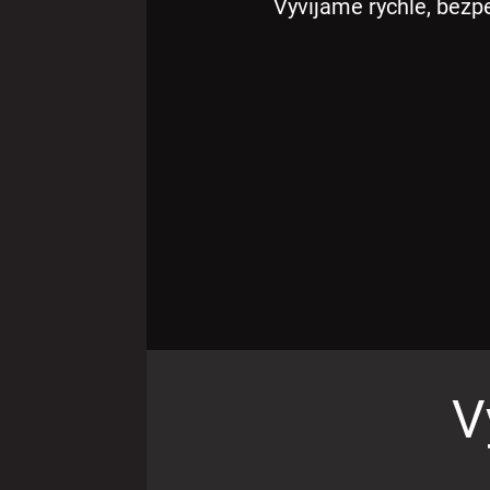
Vyvíjame rýchle, bezp
V