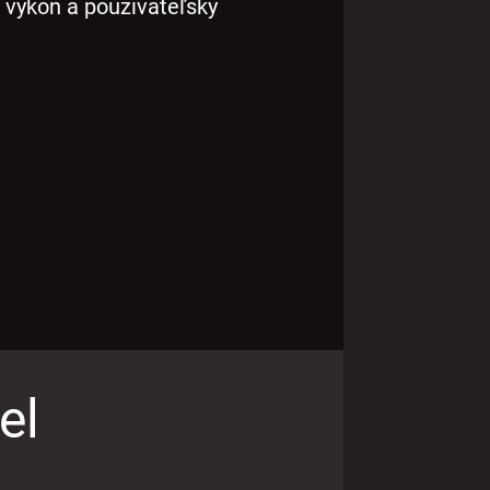
 výkon a používateľský
el